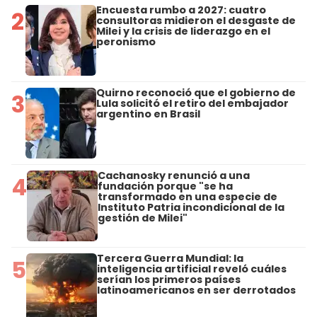
Encuesta rumbo a 2027: cuatro
2
consultoras midieron el desgaste de
Milei y la crisis de liderazgo en el
peronismo
Quirno reconoció que el gobierno de
3
Lula solicitó el retiro del embajador
argentino en Brasil
Cachanosky renunció a una
4
fundación porque "se ha
transformado en una especie de
Instituto Patria incondicional de la
gestión de Milei"
Tercera Guerra Mundial: la
5
inteligencia artificial reveló cuáles
serían los primeros países
latinoamericanos en ser derrotados