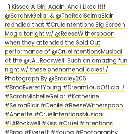
'I Kissed A Girl, Again, And I Liked It!!'
@SarahMGellar & @TheRealSelmaBlair
rekindled that #CruleIntentions Big Screen
Magic tonight w/ @ReeseWitherspoon
when they attended the Sold Out
performance of @CruelIntentionsMusical
at the @LA_Rockwell! Such an amazing fun
night w/ these phenomenal ladies! /
Photograph By @Bradley206
#BradEverettYoung #DreamLoudOfficial /
#SarahMichelleGellar #Katherine
#SelmaBlair #Cecile #ReeseWitherspoon
#Annette #CruelIntentionsMusical
#LARockwell #Kiss #Cruel #Intentions
#Brad #Everett #Young #Photography