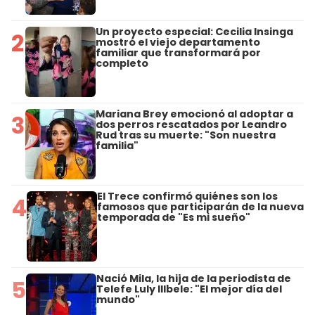
Un proyecto especial: Cecilia Insinga
2
mostró el viejo departamento
familiar que transformará por
completo
Mariana Brey emocionó al adoptar a
3
dos perros rescatados por Leandro
Rud tras su muerte: "Son nuestra
familia"
El Trece confirmó quiénes son los
4
famosos que participarán de la nueva
temporada de "Es mi sueño"
Nació Mila, la hija de la periodista de
5
Telefe Luly Illbele: "El mejor día del
mundo"