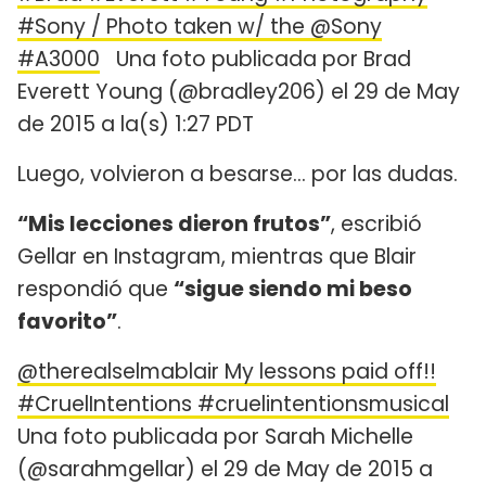
#Sony / Photo taken w/ the @Sony
#A3000
Una foto publicada por Brad
Everett Young (@bradley206) el 29 de May
de 2015 a la(s) 1:27 PDT
Luego, volvieron a besarse... por las dudas.
“Mis lecciones dieron frutos”
, escribió
Gellar en Instagram, mientras que Blair
respondió que
“sigue siendo mi beso
favorito”
.
@therealselmablair My lessons paid off!!
#CruelIntentions #cruelintentionsmusical
Una foto publicada por Sarah Michelle
(@sarahmgellar) el 29 de May de 2015 a