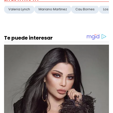
Valeria Lynch
Mariano Martinez
Cau Bornes
Los A