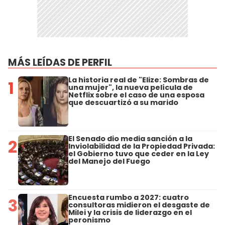
MÁS LEÍDAS DE PERFIL
La historia real de "Elize: Sombras de
1
una mujer", la nueva película de
Netflix sobre el caso de una esposa
que descuartizó a su marido
El Senado dio media sanción a la
2
Inviolabilidad de la Propiedad Privada:
el Gobierno tuvo que ceder en la Ley
del Manejo del Fuego
Encuesta rumbo a 2027: cuatro
3
consultoras midieron el desgaste de
Milei y la crisis de liderazgo en el
peronismo