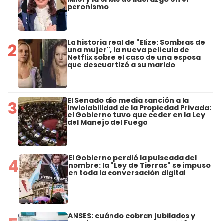
peronismo
La historia real de "Elize: Sombras de
2
una mujer", la nueva película de
Netflix sobre el caso de una esposa
que descuartizó a su marido
El Senado dio media sanción a la
3
Inviolabilidad de la Propiedad Privada:
el Gobierno tuvo que ceder en la Ley
del Manejo del Fuego
El Gobierno perdió la pulseada del
4
nombre: la "Ley de Tierras" se impuso
en toda la conversación digital
ANSES: cuándo cobran jubilados y