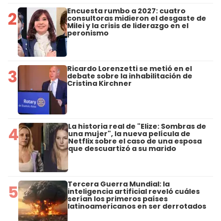
Encuesta rumbo a 2027: cuatro
2
consultoras midieron el desgaste de
Milei y la crisis de liderazgo en el
peronismo
Ricardo Lorenzetti se metió en el
3
debate sobre la inhabilitación de
Cristina Kirchner
La historia real de "Elize: Sombras de
4
una mujer", la nueva película de
Netflix sobre el caso de una esposa
que descuartizó a su marido
Tercera Guerra Mundial: la
5
inteligencia artificial reveló cuáles
serían los primeros países
latinoamericanos en ser derrotados