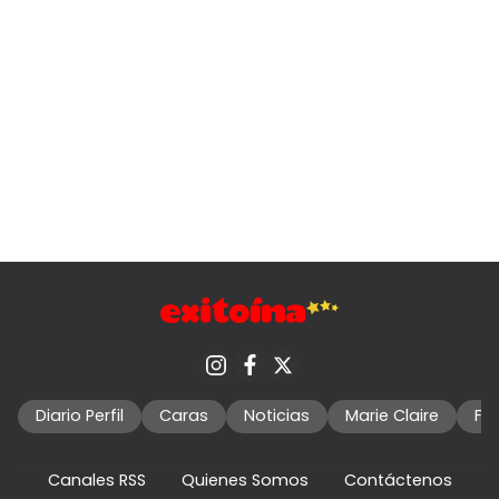
Diario Perfil
Caras
Noticias
Marie Claire
Fo
Canales RSS
Quienes Somos
Contáctenos