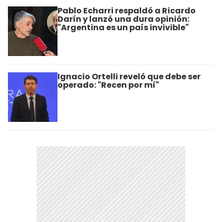
Pablo Echarri respaldó a Ricardo
Darín y lanzó una dura opinión:
"Argentina es un país invivible"
Ignacio Ortelli reveló que debe ser
operado: "Recen por mí"