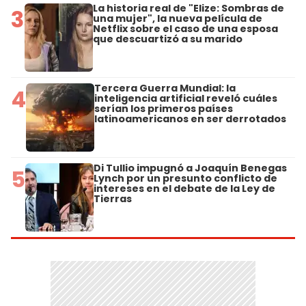
La historia real de "Elize: Sombras de
3
una mujer", la nueva película de
Netflix sobre el caso de una esposa
que descuartizó a su marido
Tercera Guerra Mundial: la
4
inteligencia artificial reveló cuáles
serían los primeros países
latinoamericanos en ser derrotados
Di Tullio impugnó a Joaquín Benegas
5
Lynch por un presunto conflicto de
intereses en el debate de la Ley de
Tierras