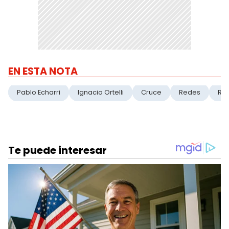
EN ESTA NOTA
Pablo Echarri
Ignacio Ortelli
Cruce
Redes
Re