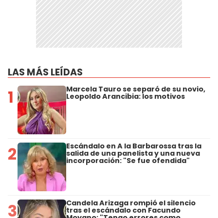
LAS MÁS LEÍDAS
Marcela Tauro se separó de su novio,
1
Leopoldo Arancibia: los motivos
Escándalo en A la Barbarossa tras la
2
salida de una panelista y una nueva
incorporación: "Se fue ofendida"
Candela Arizaga rompió el silencio
3
tras el escándalo con Facundo
Moyano: "Tengo errores como