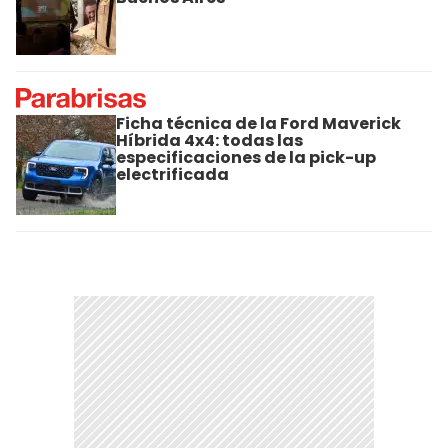
Ficha técnica de la Ford Maverick
Híbrida 4x4: todas las
especificaciones de la pick-up
electrificada