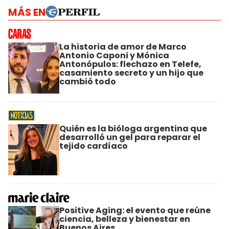
MÁS EN
La historia de amor de Marco
Antonio Caponi y Mónica
Antonópulos: flechazo en Telefe,
casamiento secreto y un hijo que
cambió todo
Quién es la bióloga argentina que
desarrolló un gel para reparar el
tejido cardíaco
Positive Aging: el evento que reúne
ciencia, belleza y bienestar en
Buenos Aires