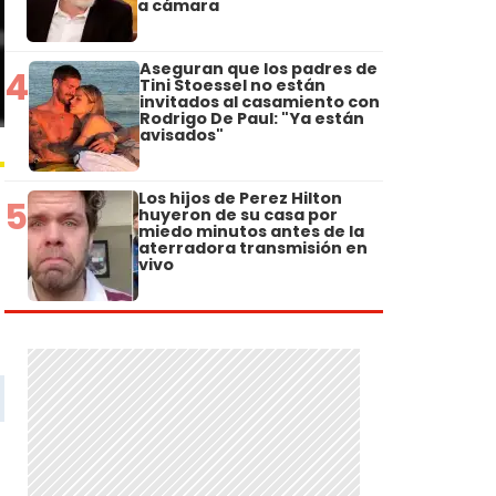
a cámara
Aseguran que los padres de
4
Tini Stoessel no están
invitados al casamiento con
Rodrigo De Paul: "Ya están
avisados"
Los hijos de Perez Hilton
5
huyeron de su casa por
miedo minutos antes de la
aterradora transmisión en
vivo