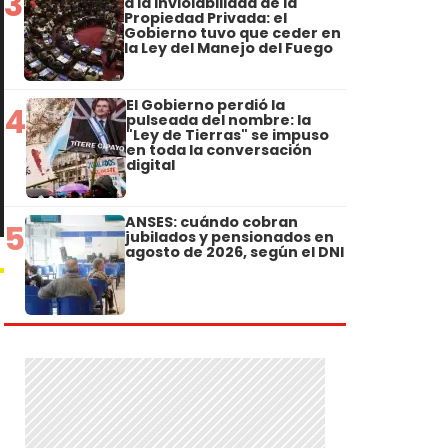
3
a la Inviolabilidad de la
Propiedad Privada: el
Gobierno tuvo que ceder en
la Ley del Manejo del Fuego
El Gobierno perdió la
4
pulseada del nombre: la
"Ley de Tierras" se impuso
en toda la conversación
digital
ANSES: cuándo cobran
5
jubilados y pensionados en
agosto de 2026, según el DNI