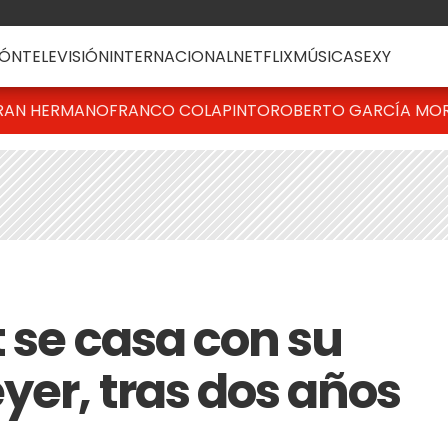
ÓN
TELEVISIÓN
INTERNACIONAL
NETFLIX
MÚSICA
SEXY
RAN HERMANO
FRANCO COLAPINTO
ROBERTO GARCÍA MO
 se casa con su
yer, tras dos años