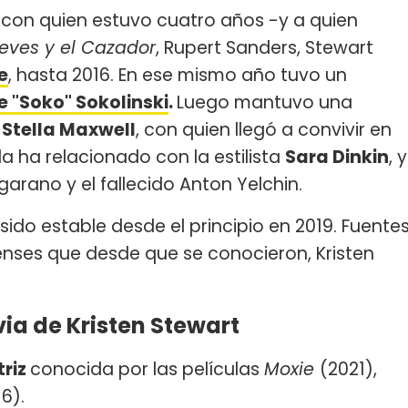
 con quien estuvo cuatro años -y a quien
eves y el Cazador
, Rupert Sanders, Stewart
e
, hasta 2016. En ese mismo año tuvo un
 "Soko" Sokolinski
.
Luego mantuvo una
o
Stella Maxwell
, con quien llegó a convivir en
a ha relacionado con la estilista
Sara Dinkin
, y
garano y el fallecido Anton Yelchin.
ido estable desde el principio en 2019. Fuente
nses que desde que se conocieron, Kristen
via de Kristen Stewart
triz
conocida por las películas
Moxie
(2021),
6).