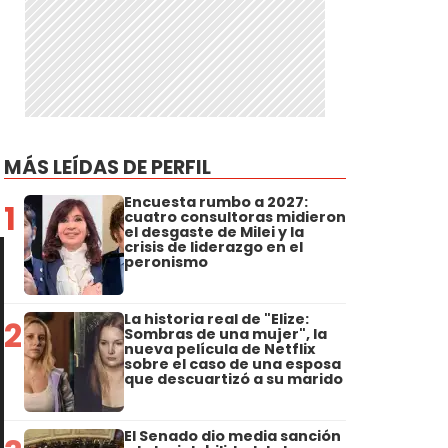
MÁS LEÍDAS DE PERFIL
Encuesta rumbo a 2027:
1
cuatro consultoras midieron
el desgaste de Milei y la
crisis de liderazgo en el
peronismo
La historia real de "Elize:
2
Sombras de una mujer", la
nueva película de Netflix
sobre el caso de una esposa
que descuartizó a su marido
El Senado dio media sanción