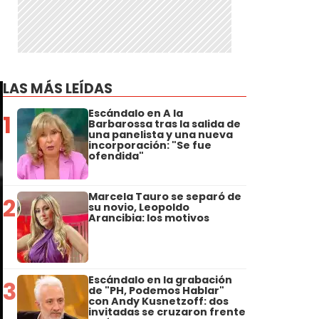
LAS MÁS LEÍDAS
Escándalo en A la
1
Barbarossa tras la salida de
una panelista y una nueva
incorporación: "Se fue
ofendida"
Marcela Tauro se separó de
2
su novio, Leopoldo
Arancibia: los motivos
Escándalo en la grabación
3
de "PH, Podemos Hablar"
con Andy Kusnetzoff: dos
invitadas se cruzaron frente