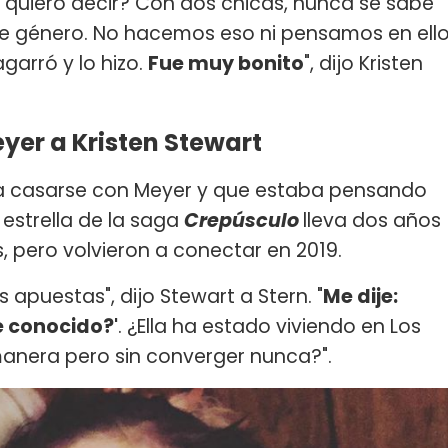
e quiero decir? Con dos chicas, nunca se sabe
 de género. No hacemos eso ni pensamos en ell
garró y lo hizo.
Fue muy bonito
", dijo Kristen
yer a Kristen Stewart
ía casarse con Meyer y que estaba pensando
estrella de la saga
Crepúsculo
lleva dos años
, pero volvieron a conectar en 2019.
s apuestas", dijo Stewart a Stern. "
Me dije:
e conocido?'
. ¿Ella ha estado viviendo en Los
manera pero sin converger nunca?".