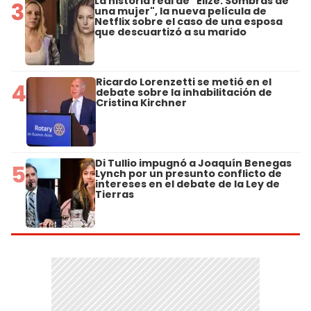
La historia real de "Elize: Sombras de
3
una mujer", la nueva película de
Netflix sobre el caso de una esposa
que descuartizó a su marido
Ricardo Lorenzetti se metió en el
4
debate sobre la inhabilitación de
Cristina Kirchner
Di Tullio impugnó a Joaquín Benegas
5
Lynch por un presunto conflicto de
intereses en el debate de la Ley de
Tierras