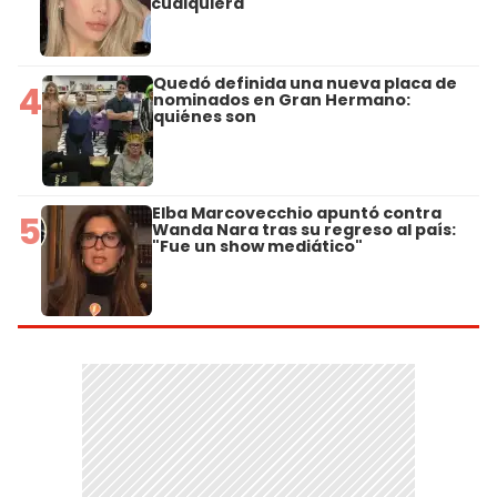
cualquiera"
Quedó definida una nueva placa de
4
nominados en Gran Hermano:
quiénes son
Elba Marcovecchio apuntó contra
5
Wanda Nara tras su regreso al país:
"Fue un show mediático"