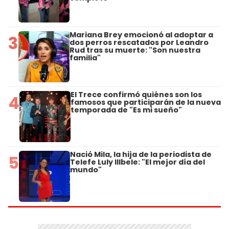
Mariana Brey emocionó al adoptar a
3
dos perros rescatados por Leandro
Rud tras su muerte: "Son nuestra
familia"
El Trece confirmó quiénes son los
4
famosos que participarán de la nueva
temporada de "Es mi sueño"
Nació Mila, la hija de la periodista de
5
Telefe Luly Illbele: "El mejor día del
mundo"