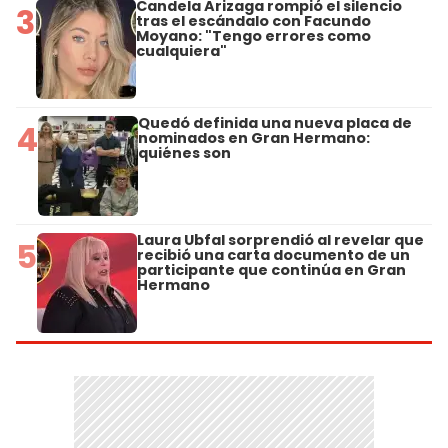
Candela Arizaga rompió el silencio
3
tras el escándalo con Facundo
Moyano: "Tengo errores como
cualquiera"
Quedó definida una nueva placa de
4
nominados en Gran Hermano:
quiénes son
Laura Ubfal sorprendió al revelar que
5
recibió una carta documento de un
participante que continúa en Gran
Hermano