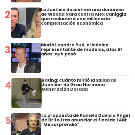
La Justicia desestimó una denuncia
2
de Wanda Nara contra Alex Caniggia
que reclamará una millonaria
compensación económica
Murió Leandro Rud, el icónico
3
representante de modelos, a los 51
años: qué pasó
Rating: cuánto midió la salida de
4
Juanicar de Gran Hermano
Generación Dorada
La propuesta de Pamela David a Ángel
5
de Brito tras anunciar el final de LAM:
"Me sorprendió"