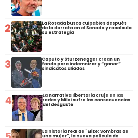
La Rosada busca culpables después
2
de la derrota en el Senado y recalcula
su estrategia
Caputo y Sturzenegger crean un
3
fondo para indemnizar y “ganar”
sindicatos aliados
La narrativa libertaria cruje en las
4
redes y Milei sufre las consecuencias
del desgaste
La historia real de "Elize: Sombras de
5
una mujer", la nueva película de