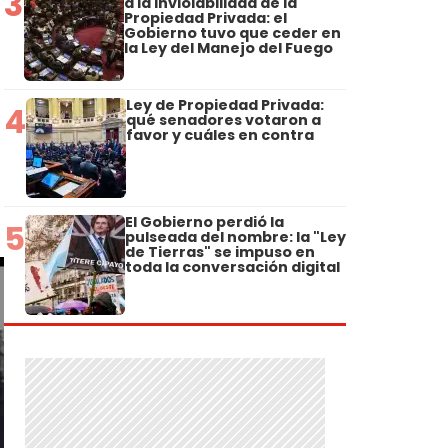
3
a la Inviolabilidad de la
Propiedad Privada: el
Gobierno tuvo que ceder en
la Ley del Manejo del Fuego
Ley de Propiedad Privada:
4
qué senadores votaron a
favor y cuáles en contra
El Gobierno perdió la
5
pulseada del nombre: la "Ley
de Tierras" se impuso en
toda la conversación digital