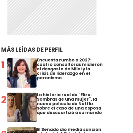
MÁS LEÍDAS DE PERFIL
Encuesta rumbo a 2027:
1
cuatro consultoras midieron
el desgaste de Milei y la
crisis de liderazgo en el
peronismo
La historia real de "Elize:
2
Sombras de una mujer", la
nueva película de Netflix
sobre el caso de una esposa
que descuartizó a su marido
El Senado dio media sanción