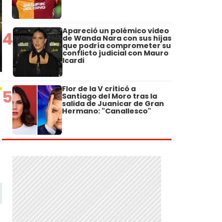
Apareció un polémico video
4
de Wanda Nara con sus hijas
que podría comprometer su
conflicto judicial con Mauro
Icardi
Flor de la V criticó a
5
Santiago del Moro tras la
salida de Juanicar de Gran
Hermano: "Canallesco"