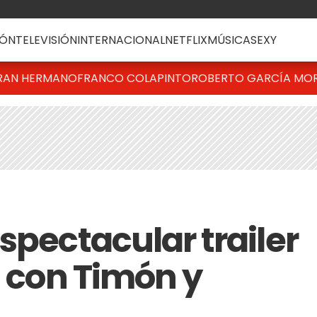
ÓN
TELEVISIÓN
INTERNACIONAL
NETFLIX
MÚSICA
SEXY
RAN HERMANO
FRANCO COLAPINTO
ROBERTO GARCÍA MO
spectacular trailer
" con Timón y