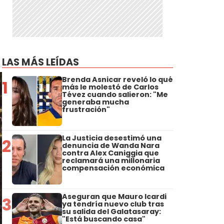
LAS MÁS LEÍDAS
Brenda Asnicar reveló lo qué
1
más le molestó de Carlos
Tévez cuando salieron: "Me
generaba mucha
frustración"
La Justicia desestimó una
2
denuncia de Wanda Nara
contra Alex Caniggia que
reclamará una millonaria
compensación económica
Aseguran que Mauro Icardi
3
ya tendría nuevo club tras
su salida del Galatasaray:
"Está buscando casa"