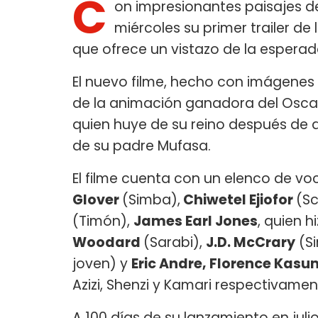
C
on impresionantes paisajes de
miércoles su primer trailer d
que ofrece un vistazo de la esperada
El nuevo filme, hecho con imágene
de la animación ganadora del Oscar
quien huye de su reino después de qu
de su padre Mufasa.
El filme cuenta con un elenco de vo
Glover
(Simba),
Chiwetel Ejiofor
(Sc
(Timón),
James Earl Jones
, quien h
Woodard
(Sarabi),
J.D. McCrary
(S
joven) y
Eric Andre, Florence Kas
Azizi, Shenzi y Kamari respectivamen
A 100 días de su lanzamiento en juli