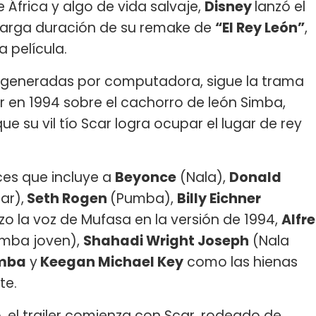
 África y algo de vida salvaje,
Disney
lanzó el
e larga duración de su remake de
“El Rey León”
,
 película.
s generadas por computadora, sigue la trama
 en 1994 sobre el cachorro de león Simba,
e su vil tío Scar logra ocupar el lugar de rey
ces que incluye a
Beyonce
(Nala),
Donald
ar),
Seth Rogen
(Pumba),
Billy Eichner
izo la voz de Mufasa en la versión de 1994,
Alfre
imba joven),
Shahadi Wright Joseph
(Nala
umba
y
Keegan Michael Key
como las hienas
te.
o, el trailer comienza con Scar, rodeado de