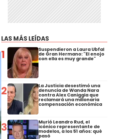
LAS MÁS LEÍDAS
Suspendieron a Laura Ubfal
1
de Gran Hermano: "El enojo
con ella es muy grande"
La Justicia desestimó una
2
denuncia de Wanda Nara
contra Alex Caniggia que
reclamará una millonaria
compensación económica
Murió Leandro Rud, el
3
icónico representante de
modelos, a los 51 años: qué
pasó