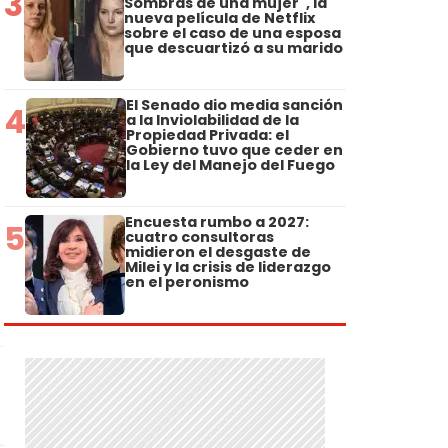
3
Sombras de una mujer", la
nueva película de Netflix
sobre el caso de una esposa
que descuartizó a su marido
El Senado dio media sanción
4
a la Inviolabilidad de la
Propiedad Privada: el
Gobierno tuvo que ceder en
la Ley del Manejo del Fuego
Encuesta rumbo a 2027:
5
cuatro consultoras
midieron el desgaste de
Milei y la crisis de liderazgo
en el peronismo