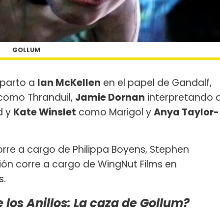
GOLLUM
reparto a
Ian McKellen
en el papel de Gandalf,
omo Thranduil,
Jamie Dornan
interpretando 
d y
Kate Winslet
como Marigol y
Anya Taylor-
rre a cargo de Philippa Boyens, Stephen
ión corre a cargo de WingNut Films en
s.
e los Anillos: La caza de Gollum?