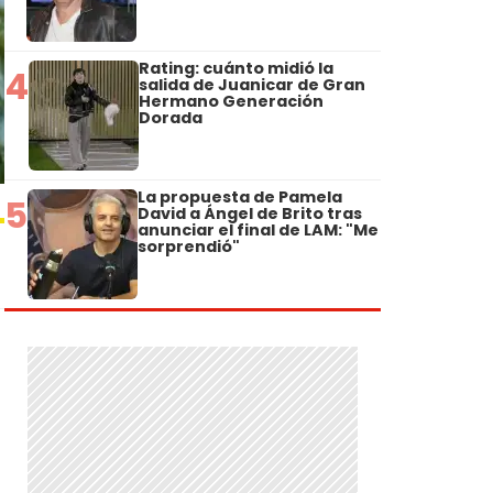
Rating: cuánto midió la
4
salida de Juanicar de Gran
Hermano Generación
Dorada
La propuesta de Pamela
5
David a Ángel de Brito tras
anunciar el final de LAM: "Me
sorprendió"