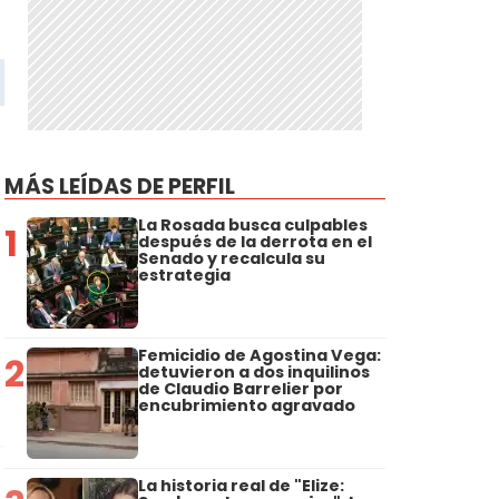
MÁS LEÍDAS DE PERFIL
La Rosada busca culpables
1
después de la derrota en el
Senado y recalcula su
estrategia
Femicidio de Agostina Vega:
2
detuvieron a dos inquilinos
de Claudio Barrelier por
encubrimiento agravado
La historia real de "Elize: