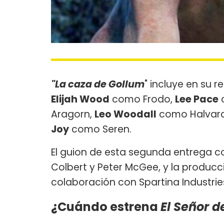
"La caza de Gollum
" incluye en su 
Elijah Wood
como Frodo,
Lee Pace
c
Aragorn,
Leo Woodall
como Halvar
Joy
como Seren.
El guion de esta segunda entrega co
Colbert y Peter McGee, y la producc
colaboración con Spartina Industrie
¿Cuándo estrena
El Señor d