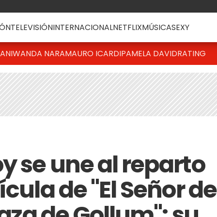
ÓN
TELEVISIÓN
INTERNACIONAL
NETFLIX
MÚSICA
SEXY
IANI
WANDA NARA
MAURO ICARDI
PAMELA DAVID
RATING
y se une al reparto
ícula de "El Señor de
Caza de Gollum": su