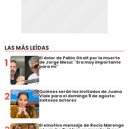
LAS MÁS LEÍDAS
El dolor de Pablo Giralt por la muerte
1
de Jorge Messi: "Era muy importante
para mí"
Quiénes serán los invitados de Juana
2
Viale para el domingo 9 de agosto:
exitosos actores
El emotivo mensaje de Rocío Marengo