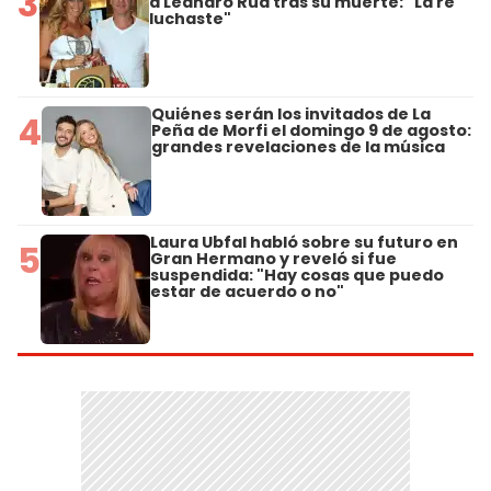
3
a Leandro Rud tras su muerte: "La re
luchaste"
Quiénes serán los invitados de La
4
Peña de Morfi el domingo 9 de agosto:
grandes revelaciones de la música
Laura Ubfal habló sobre su futuro en
5
Gran Hermano y reveló si fue
suspendida: "Hay cosas que puedo
estar de acuerdo o no"