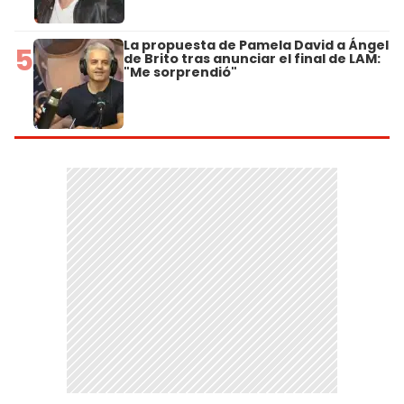
La propuesta de Pamela David a Ángel
5
de Brito tras anunciar el final de LAM:
"Me sorprendió"