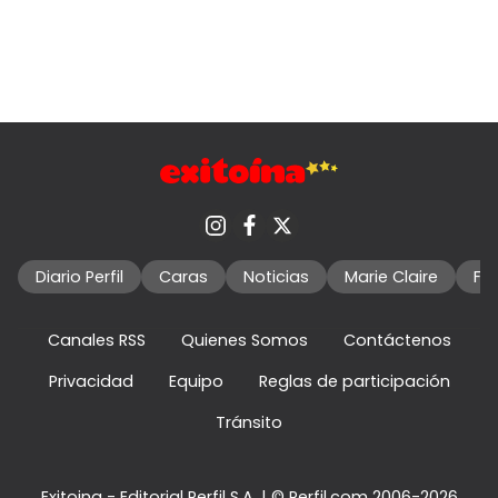
Diario Perfil
Caras
Noticias
Marie Claire
Fo
Canales RSS
Quienes Somos
Contáctenos
Privacidad
Equipo
Reglas de participación
Tránsito
Exitoina - Editorial Perfil S.A.
| © Perfil.com 2006-2026