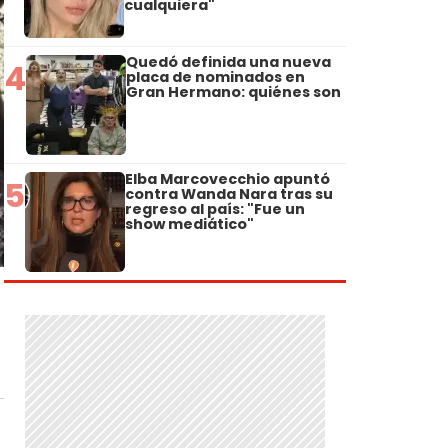
cualquiera"
Quedó definida una nueva
4
placa de nominados en
Gran Hermano: quiénes son
Elba Marcovecchio apuntó
5
contra Wanda Nara tras su
regreso al país: "Fue un
show mediático"