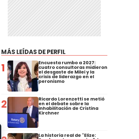
MÁS LEÍDAS DE PERFIL
Encuesta rumbo a 2027:
1
cuatro consultoras midieron
el desgaste de Milei y la
crisis de liderazgo en el
peronismo
Ricardo Lorenzetti se metió
2
en el debate sobre la
inhabilitación de Cristina
Kirchner
La historia real de "Elize: