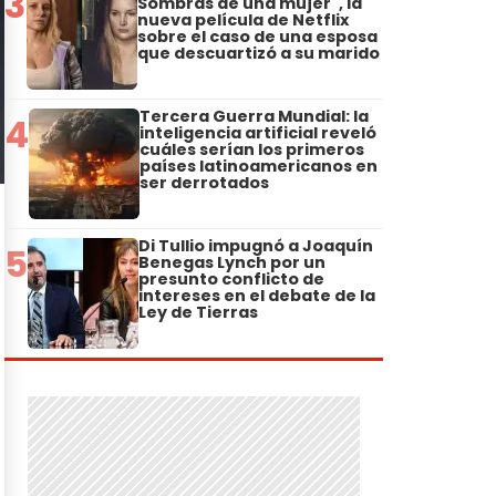
3
Sombras de una mujer", la
nueva película de Netflix
sobre el caso de una esposa
que descuartizó a su marido
Tercera Guerra Mundial: la
4
inteligencia artificial reveló
cuáles serían los primeros
países latinoamericanos en
ser derrotados
Di Tullio impugnó a Joaquín
5
Benegas Lynch por un
presunto conflicto de
intereses en el debate de la
Ley de Tierras