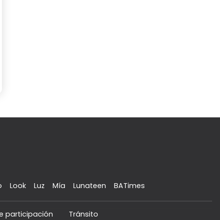
o
Look
Luz
Mía
Lunateen
BATimes
e participación
Tránsito