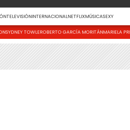
ÓN
TELEVISIÓN
INTERNACIONAL
NETFLIX
MÚSICA
SEXY
TON
SYDNEY TOWLE
ROBERTO GARCÍA MORITÁN
MARIELA PR