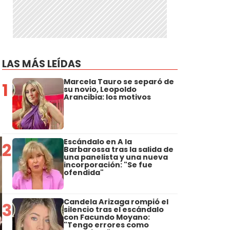
LAS MÁS LEÍDAS
Marcela Tauro se separó de
1
su novio, Leopoldo
Arancibia: los motivos
Escándalo en A la
2
Barbarossa tras la salida de
una panelista y una nueva
incorporación: "Se fue
ofendida"
Candela Arizaga rompió el
3
silencio tras el escándalo
con Facundo Moyano:
"Tengo errores como