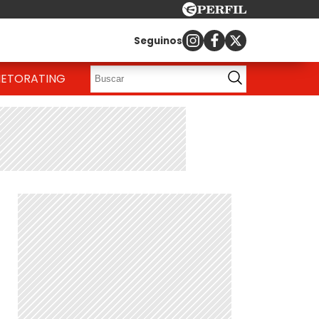
Seguinos
IETO
RATING