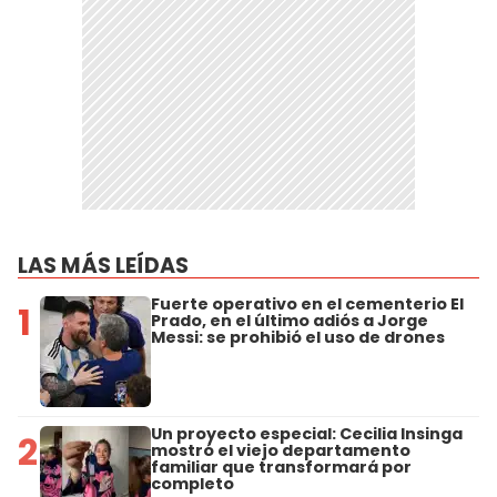
LAS MÁS LEÍDAS
Fuerte operativo en el cementerio El
1
Prado, en el último adiós a Jorge
Messi: se prohibió el uso de drones
Un proyecto especial: Cecilia Insinga
2
mostró el viejo departamento
familiar que transformará por
completo