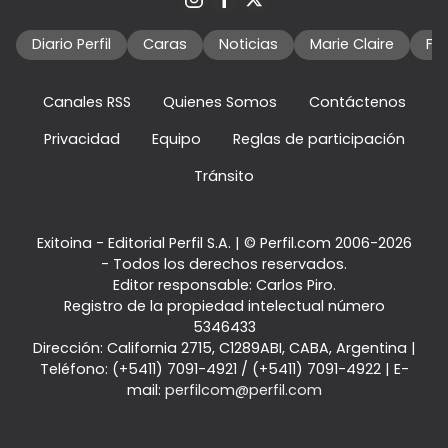
Diario Perfil
Caras
Noticias
Marie Claire
Fo
Canales RSS
Quienes Somos
Contáctenos
Privacidad
Equipo
Reglas de participación
Tránsito
Exitoina - Editorial Perfil S.A.
| © Perfil.com 2006-2026
- Todos los derechos reservados.
Editor responsable: Carlos Piro.
Registro de la propiedad intelectual número
5346433
Dirección:
California 2715
,
C1289ABI
,
CABA, Argentina
|
Teléfono:
(+5411) 7091-4921
/
(+5411) 7091-4922
| E-
mail:
perfilcom@perfil.com