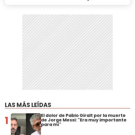
LAS MÁS LEÍDAS
El dolor de Pablo Giralt por la muerte
1
de Jorge Messi: "Era muy importante
para mí"