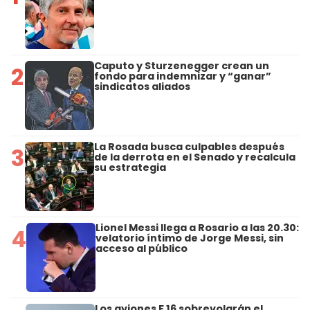
Caputo y Sturzenegger crean un
2
fondo para indemnizar y “ganar”
sindicatos aliados
La Rosada busca culpables después
3
de la derrota en el Senado y recalcula
su estrategia
Lionel Messi llega a Rosario a las 20.30:
4
velatorio íntimo de Jorge Messi, sin
acceso al público
Los aviones F 16 sobrevolarán el