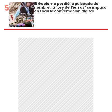
El Gobierno perdió la pulseada del
5
nombre: la "Ley de Tierras" se impuso
en toda la conversación digital