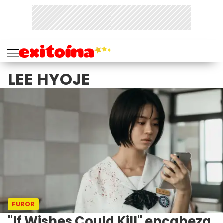
LEE HYOJE
FUROR
"If Wishes Could Kill" encabeza