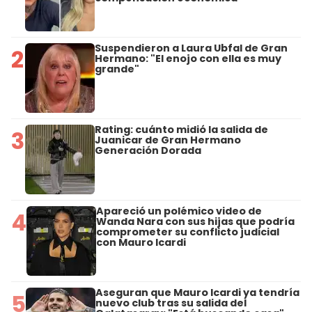
Suspendieron a Laura Ubfal de Gran
2
Hermano: "El enojo con ella es muy
grande"
Rating: cuánto midió la salida de
3
Juanicar de Gran Hermano
Generación Dorada
Apareció un polémico video de
4
Wanda Nara con sus hijas que podría
comprometer su conflicto judicial
con Mauro Icardi
Aseguran que Mauro Icardi ya tendría
5
nuevo club tras su salida del