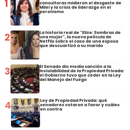
1
consultoras midieron el desgaste de
Milei y la crisis de liderazgo en el
peronismo
La historia real de "Elize: Sombras de
2
una mujer", la nueva película de
Netflix sobre el caso de una esposa
que descuartizó a su marido
El Senado dio media sanción a la
3
Inviolabilidad de la Propiedad Privada:
el Gobierno tuvo que ceder en la Ley
del Manejo del Fuego
Ley de Propiedad Privada: qué
4
senadores votaron a favor y cuáles
en contra