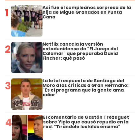
Así fue el cumpleaños sorpresa de la
1
hija de Migue Granados en Punta
Cana
Netflix cancela la versión
2
estadunidense de "El Juego del
Calamar" que preparaba David
Fincher: qué pasó
La letal respuesta de Santiago del
3
Moro a las críticas a Gran Hermano:
"Es el programa que la gente ama
odiar"
El comentario de Gastón Trezeguet
4
sobre Yipio que causó repudio en la
red: "Tirándole los kilos encima"