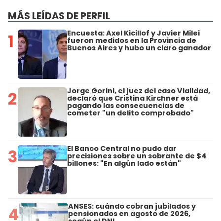
MÁS LEÍDAS DE PERFIL
Encuesta: Axel Kicillof y Javier Milei
1
fueron medidos en la Provincia de
Buenos Aires y hubo un claro ganador
Jorge Gorini, el juez del caso Vialidad,
2
declaró que Cristina Kirchner está
pagando las consecuencias de
cometer "un delito comprobado"
El Banco Central no pudo dar
3
precisiones sobre un sobrante de $4
billones: "En algún lado están"
ANSES: cuándo cobran jubilados y
4
pensionados en agosto de 2026,