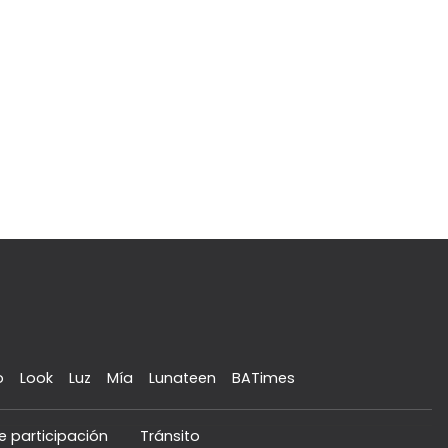
o
Look
Luz
Mía
Lunateen
BATimes
e participación
Tránsito