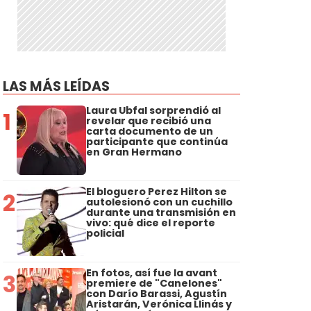
LAS MÁS LEÍDAS
Laura Ubfal sorprendió al
1
revelar que recibió una
carta documento de un
participante que continúa
en Gran Hermano
El bloguero Perez Hilton se
2
autolesionó con un cuchillo
durante una transmisión en
vivo: qué dice el reporte
policial
En fotos, así fue la avant
3
premiere de "Canelones"
con Darío Barassi, Agustín
Aristarán, Verónica Llinás y