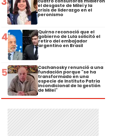
3
cuatro consultoras midieron
el desgaste de Milei y la
crisis de liderazgo en el
peronismo
Quirno reconoció que el
4
gobierno de Lula solicitó el
retiro del embajador
argentino en Brasil
Cachanosky renunció a una
5
fundación porque "se ha
transformado en una
especie de Instituto Patria
incondicional de la gestión
de Milei"