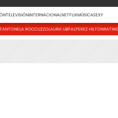
ÓN
TELEVISIÓN
INTERNACIONAL
NETFLIX
MÚSICA
SEXY
T
ANTONELA ROCCUZZO
LAURA UBFAL
PEREZ HILTON
RATIN