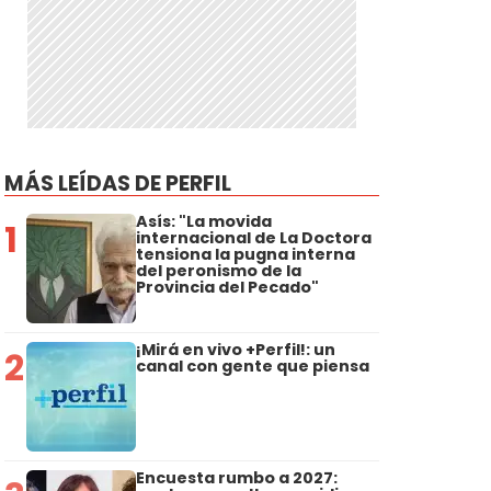
MÁS LEÍDAS DE PERFIL
Asís: "La movida
1
internacional de La Doctora
tensiona la pugna interna
del peronismo de la
Provincia del Pecado"
¡Mirá en vivo +Perfil!: un
2
canal con gente que piensa
Encuesta rumbo a 2027: