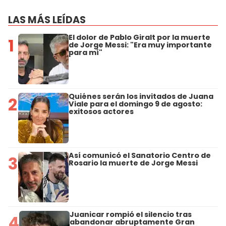
LAS MÁS LEÍDAS
El dolor de Pablo Giralt por la muerte
1
de Jorge Messi: "Era muy importante
para mí"
Quiénes serán los invitados de Juana
2
Viale para el domingo 9 de agosto:
exitosos actores
Así comunicó el Sanatorio Centro de
3
Rosario la muerte de Jorge Messi
Juanicar rompió el silencio tras
4
abandonar abruptamente Gran