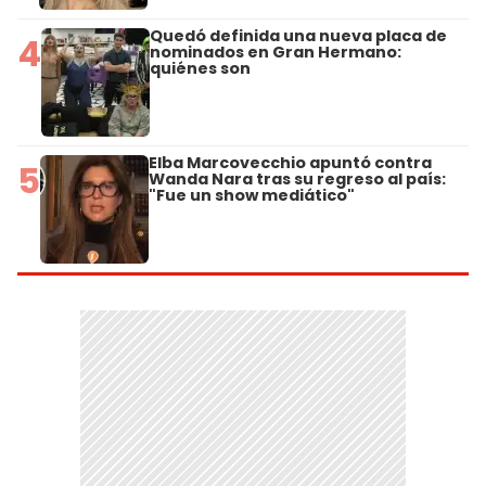
Quedó definida una nueva placa de
4
nominados en Gran Hermano:
quiénes son
Elba Marcovecchio apuntó contra
5
Wanda Nara tras su regreso al país:
"Fue un show mediático"