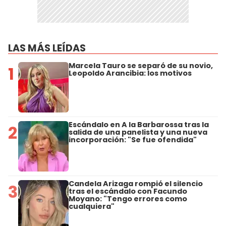
LAS MÁS LEÍDAS
Marcela Tauro se separó de su novio,
1
Leopoldo Arancibia: los motivos
Escándalo en A la Barbarossa tras la
2
salida de una panelista y una nueva
incorporación: "Se fue ofendida"
Candela Arizaga rompió el silencio
3
tras el escándalo con Facundo
Moyano: "Tengo errores como
cualquiera"