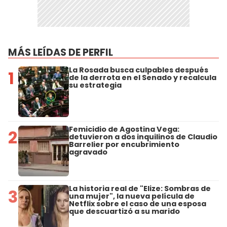
MÁS LEÍDAS DE PERFIL
La Rosada busca culpables después
1
de la derrota en el Senado y recalcula
su estrategia
Femicidio de Agostina Vega:
2
detuvieron a dos inquilinos de Claudio
Barrelier por encubrimiento
agravado
La historia real de "Elize: Sombras de
3
una mujer", la nueva película de
Netflix sobre el caso de una esposa
que descuartizó a su marido