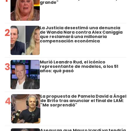
grande"
La Justicia desestimó una denuncia
2
de Wanda Nara contra Alex Caniggia
que reclamará una millonaria
compensación económica
Murió Leandro Rud, el icónico
3
representante de modelos, a los 51
años: qué pasó
La propuesta de Pamela David a Ángel
4
de Brito tras anunciar el final de LAM:
"Me sorprendió"
Aseguran que Mauro Icardi ya tendría