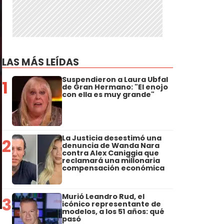
LAS MÁS LEÍDAS
Suspendieron a Laura Ubfal
1
de Gran Hermano: "El enojo
con ella es muy grande"
La Justicia desestimó una
2
denuncia de Wanda Nara
contra Alex Caniggia que
reclamará una millonaria
compensación económica
Murió Leandro Rud, el
3
icónico representante de
modelos, a los 51 años: qué
pasó