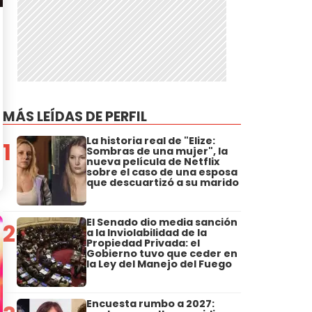
MÁS LEÍDAS DE PERFIL
La historia real de "Elize:
1
Sombras de una mujer", la
nueva película de Netflix
sobre el caso de una esposa
que descuartizó a su marido
El Senado dio media sanción
2
a la Inviolabilidad de la
Propiedad Privada: el
Gobierno tuvo que ceder en
la Ley del Manejo del Fuego
Encuesta rumbo a 2027: