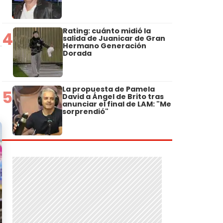
Rating: cuánto midió la
4
salida de Juanicar de Gran
Hermano Generación
Dorada
La propuesta de Pamela
5
David a Ángel de Brito tras
anunciar el final de LAM: "Me
sorprendió"