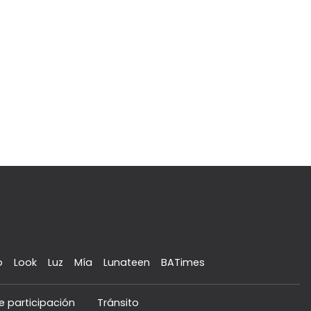
o
Look
Luz
Mía
Lunateen
BATimes
e participación
Tránsito