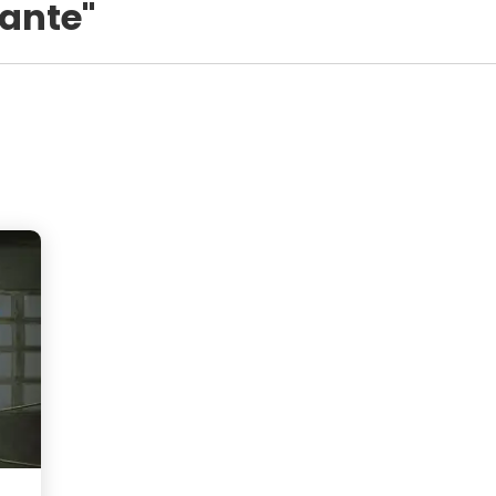
lante"