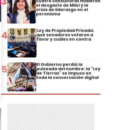
3
cuatro consultoras midieron
el desgaste de Milei y la
crisis de liderazgo en el
peronismo
Ley de Propiedad Privada:
4
qué senadores votaron a
favor y cuáles en contra
El Gobierno perdió la
5
pulseada del nombre: la "Ley
de Tierras" se impuso en
toda la conversación digital