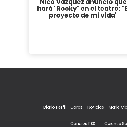
Nico Vázquez anunció que
hará "Rocky" en el teatro: "E
proyecto de mi vida"
Diario Perfil
Caras
Noticias
Marie Cla
Canales RSS
Quienes S