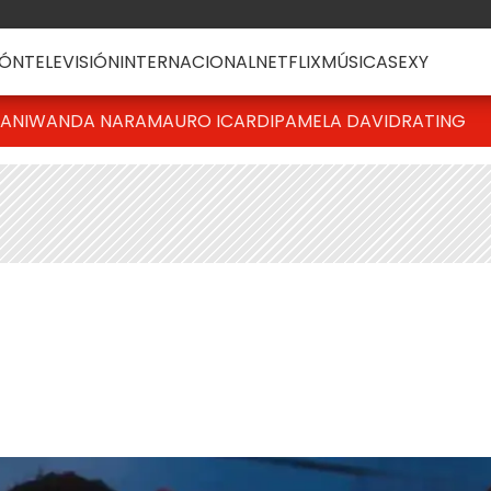
ÓN
TELEVISIÓN
INTERNACIONAL
NETFLIX
MÚSICA
SEXY
IANI
WANDA NARA
MAURO ICARDI
PAMELA DAVID
RATING