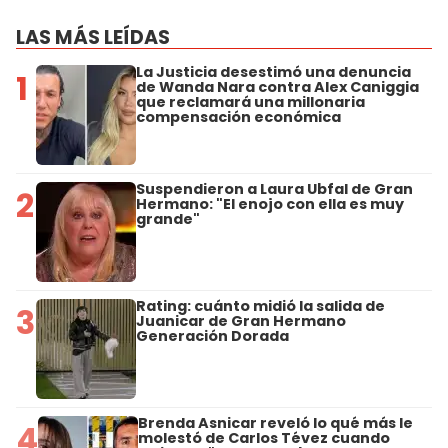
LAS MÁS LEÍDAS
La Justicia desestimó una denuncia
1
de Wanda Nara contra Alex Caniggia
que reclamará una millonaria
compensación económica
Suspendieron a Laura Ubfal de Gran
2
Hermano: "El enojo con ella es muy
grande"
Rating: cuánto midió la salida de
3
Juanicar de Gran Hermano
Generación Dorada
Brenda Asnicar reveló lo qué más le
4
molestó de Carlos Tévez cuando