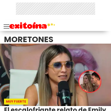
MORETONES
MUY FUERTE
El escalofriante relato de Emily