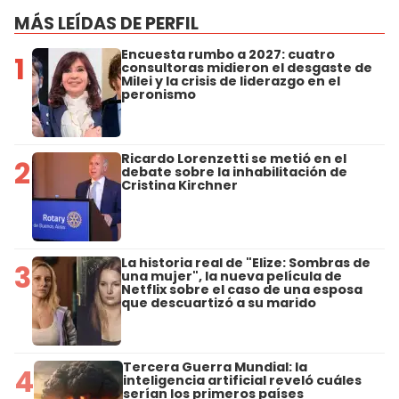
MÁS LEÍDAS DE PERFIL
Encuesta rumbo a 2027: cuatro
1
consultoras midieron el desgaste de
Milei y la crisis de liderazgo en el
peronismo
Ricardo Lorenzetti se metió en el
2
debate sobre la inhabilitación de
Cristina Kirchner
La historia real de "Elize: Sombras de
3
una mujer", la nueva película de
Netflix sobre el caso de una esposa
que descuartizó a su marido
Tercera Guerra Mundial: la
4
inteligencia artificial reveló cuáles
serían los primeros países