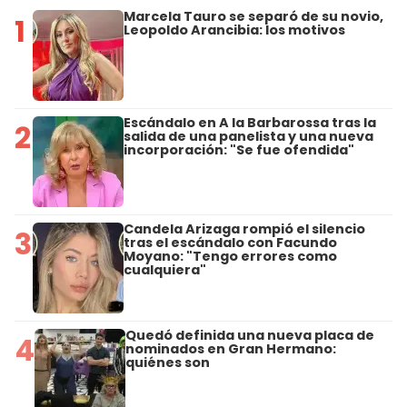
Marcela Tauro se separó de su novio,
1
Leopoldo Arancibia: los motivos
Escándalo en A la Barbarossa tras la
2
salida de una panelista y una nueva
incorporación: "Se fue ofendida"
Candela Arizaga rompió el silencio
3
tras el escándalo con Facundo
Moyano: "Tengo errores como
cualquiera"
Quedó definida una nueva placa de
4
nominados en Gran Hermano:
quiénes son