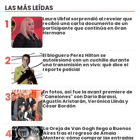
LAS MÁS LEÍDAS
Laura Ubfal sorprendió al revelar que
1
recibió una carta documento de un
participante que continúa en Gran
Hermano
El bloguero Perez Hilton se
2
autolesionó con un cuchillo durante
una transmisión en vivo: qué dice el
reporte policial
En fotos, así fue la avant premiere de
3
"Canelones" con Darío Barassi,
Agustín Aristarán, Verónica Llinás y
César Bordón
La Oreja de Van Gogh llega a Buenos
4
Aires tras el regreso de Amaia
Montero: cómo comprar las entradas