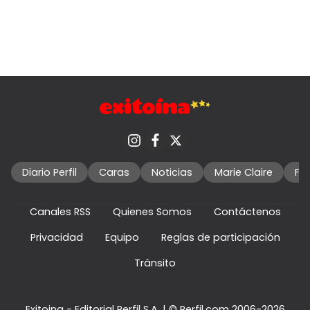
Diario Perfil
Caras
Noticias
Marie Claire
Fo
Canales RSS
Quienes Somos
Contáctenos
Privacidad
Equipo
Reglas de participación
Tránsito
Exitoina - Editorial Perfil S.A.
| © Perfil.com 2006-2026