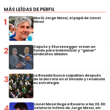
MÁS LEÍDAS DE PERFIL
Murió Jorge Messi, el papá de Lionel
1
Messi
Caputo y Sturzenegger crean un
2
fondo para indemnizar y “ganar”
sindicatos aliados
La Rosada busca culpables después
3
de la derrota en el Senado y recalcula
su estrategia
Lionel Messi llega a Rosario a las 20.30:
4
velatorio íntimo de Jorge Messi, sin