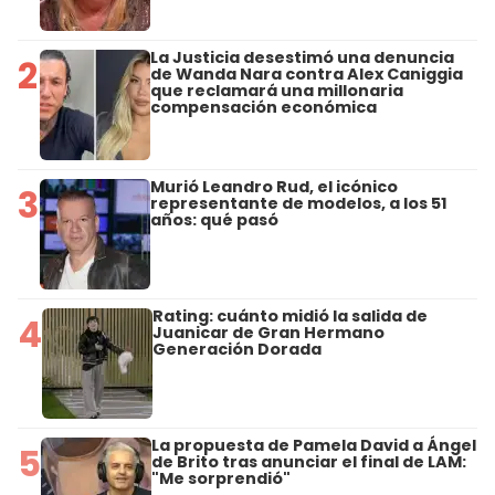
La Justicia desestimó una denuncia
2
de Wanda Nara contra Alex Caniggia
que reclamará una millonaria
compensación económica
Murió Leandro Rud, el icónico
3
representante de modelos, a los 51
años: qué pasó
Rating: cuánto midió la salida de
4
Juanicar de Gran Hermano
Generación Dorada
La propuesta de Pamela David a Ángel
5
de Brito tras anunciar el final de LAM:
"Me sorprendió"