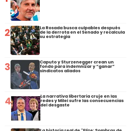
La Rosada busca culpables después
2
de la derrota en el Senado y recalcula
su estrategia
Caputo y Sturzenegger crean un
3
fondo para indemnizar y “ganar”
sindicatos aliados
La narrativa libertaria cruje en las
4
redes y Milei sufre las consecuencias
del desgaste
La historia real de "Elize: Sombras de