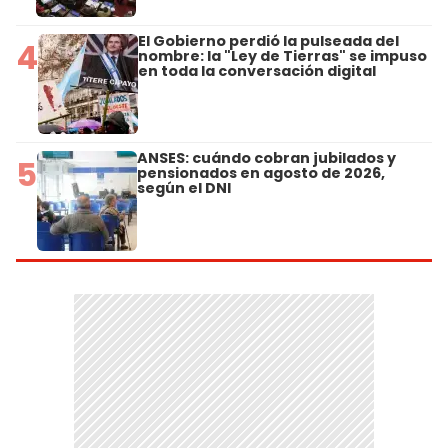
El Gobierno perdió la pulseada del
4
nombre: la "Ley de Tierras" se impuso
en toda la conversación digital
ANSES: cuándo cobran jubilados y
5
pensionados en agosto de 2026,
según el DNI