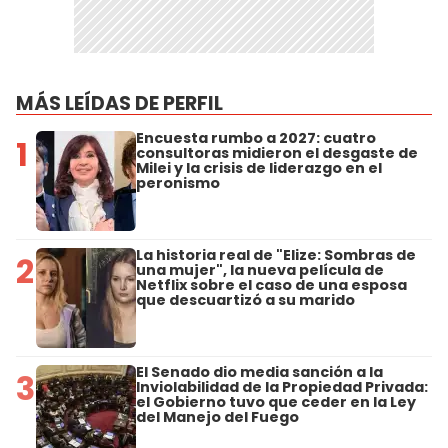
MÁS LEÍDAS DE PERFIL
Encuesta rumbo a 2027: cuatro
1
consultoras midieron el desgaste de
Milei y la crisis de liderazgo en el
peronismo
La historia real de "Elize: Sombras de
2
una mujer", la nueva película de
Netflix sobre el caso de una esposa
que descuartizó a su marido
El Senado dio media sanción a la
3
Inviolabilidad de la Propiedad Privada:
el Gobierno tuvo que ceder en la Ley
del Manejo del Fuego