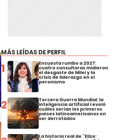
MÁS LEÍDAS DE PERFIL
Encuesta rumbo a 2027:
1
cuatro consultoras midieron
el desgaste de Milei y la
crisis de liderazgo en el
peronismo
Tercera Guerra Mundial: la
2
inteligencia artificial reveló
cuáles serían los primeros
países latinoamericanos en
ser derrotados
La historia real de "Elize: