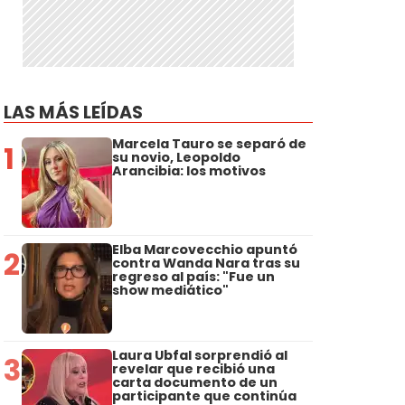
LAS MÁS LEÍDAS
Marcela Tauro se separó de
1
su novio, Leopoldo
Arancibia: los motivos
Elba Marcovecchio apuntó
2
contra Wanda Nara tras su
regreso al país: "Fue un
show mediático"
Laura Ubfal sorprendió al
3
revelar que recibió una
carta documento de un
participante que continúa