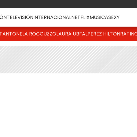
ÓN
TELEVISIÓN
INTERNACIONAL
NETFLIX
MÚSICA
SEXY
T
ANTONELA ROCCUZZO
LAURA UBFAL
PEREZ HILTON
RATIN