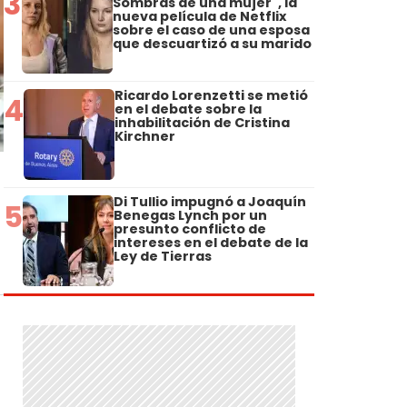
3
Sombras de una mujer", la
nueva película de Netflix
sobre el caso de una esposa
que descuartizó a su marido
Ricardo Lorenzetti se metió
4
en el debate sobre la
inhabilitación de Cristina
Kirchner
Di Tullio impugnó a Joaquín
5
Benegas Lynch por un
presunto conflicto de
intereses en el debate de la
Ley de Tierras