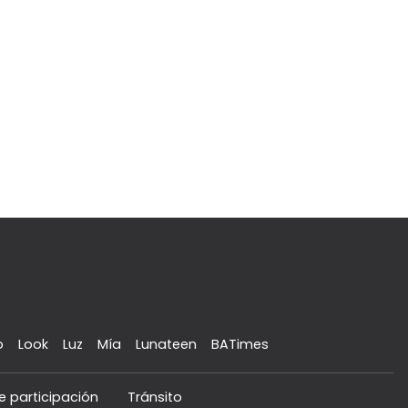
o
Look
Luz
Mía
Lunateen
BATimes
e participación
Tránsito