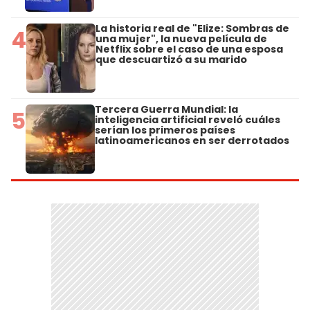
La historia real de "Elize: Sombras de
4
una mujer", la nueva película de
Netflix sobre el caso de una esposa
que descuartizó a su marido
Tercera Guerra Mundial: la
5
inteligencia artificial reveló cuáles
serían los primeros países
latinoamericanos en ser derrotados