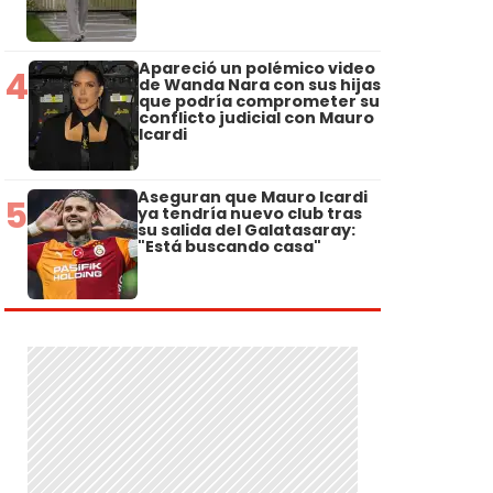
Apareció un polémico video
4
de Wanda Nara con sus hijas
que podría comprometer su
conflicto judicial con Mauro
Icardi
Aseguran que Mauro Icardi
5
ya tendría nuevo club tras
su salida del Galatasaray:
"Está buscando casa"