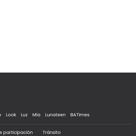
o
Look
Luz
Mía
Lunateen
BATimes
e participación
Tránsito