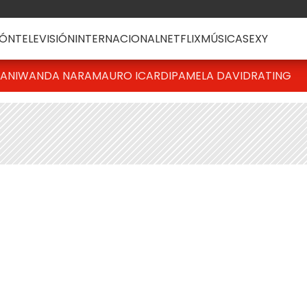
ÓN
TELEVISIÓN
INTERNACIONAL
NETFLIX
MÚSICA
SEXY
IANI
WANDA NARA
MAURO ICARDI
PAMELA DAVID
RATING