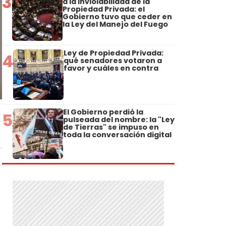
3
a la Inviolabilidad de la
Propiedad Privada: el
Gobierno tuvo que ceder en
la Ley del Manejo del Fuego
Ley de Propiedad Privada:
4
qué senadores votaron a
favor y cuáles en contra
El Gobierno perdió la
5
pulseada del nombre: la "Ley
de Tierras" se impuso en
toda la conversación digital