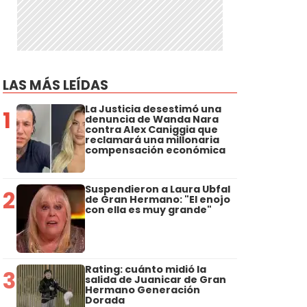
LAS MÁS LEÍDAS
La Justicia desestimó una
1
denuncia de Wanda Nara
contra Alex Caniggia que
reclamará una millonaria
compensación económica
Suspendieron a Laura Ubfal
2
de Gran Hermano: "El enojo
con ella es muy grande"
Rating: cuánto midió la
3
salida de Juanicar de Gran
Hermano Generación
Dorada