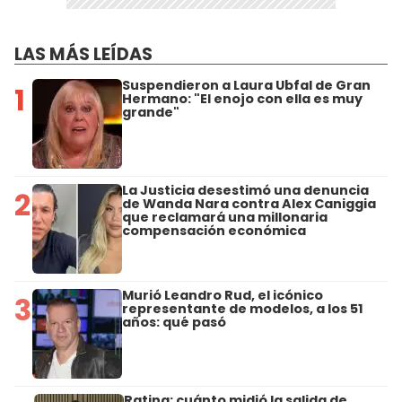
LAS MÁS LEÍDAS
Suspendieron a Laura Ubfal de Gran
1
Hermano: "El enojo con ella es muy
grande"
La Justicia desestimó una denuncia
2
de Wanda Nara contra Alex Caniggia
que reclamará una millonaria
compensación económica
Murió Leandro Rud, el icónico
3
representante de modelos, a los 51
años: qué pasó
Rating: cuánto midió la salida de