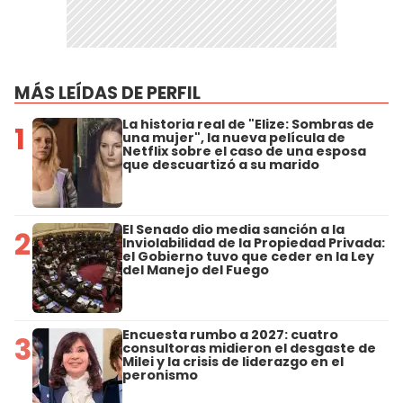
MÁS LEÍDAS DE PERFIL
La historia real de "Elize: Sombras de
1
una mujer", la nueva película de
Netflix sobre el caso de una esposa
que descuartizó a su marido
El Senado dio media sanción a la
2
Inviolabilidad de la Propiedad Privada:
el Gobierno tuvo que ceder en la Ley
del Manejo del Fuego
Encuesta rumbo a 2027: cuatro
3
consultoras midieron el desgaste de
Milei y la crisis de liderazgo en el
peronismo