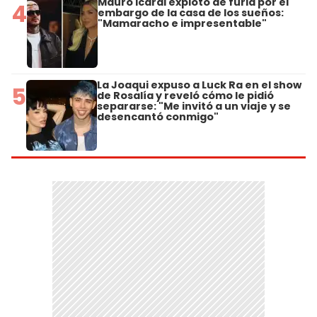
Mauro Icardi explotó de furia por el
4
embargo de la casa de los sueños:
"Mamaracho e impresentable"
La Joaqui expuso a Luck Ra en el show
5
de Rosalía y reveló cómo le pidió
separarse: "Me invitó a un viaje y se
desencantó conmigo"