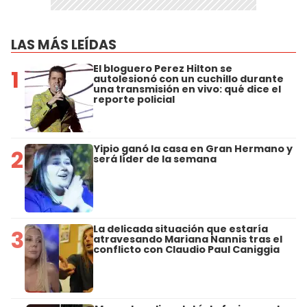
LAS MÁS LEÍDAS
El bloguero Perez Hilton se
1
autolesionó con un cuchillo durante
una transmisión en vivo: qué dice el
reporte policial
Yipio ganó la casa en Gran Hermano y
2
será líder de la semana
La delicada situación que estaría
3
atravesando Mariana Nannis tras el
conflicto con Claudio Paul Caniggia