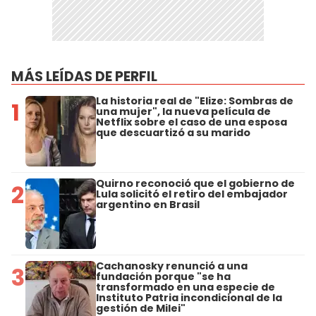
MÁS LEÍDAS DE PERFIL
La historia real de "Elize: Sombras de
1
una mujer", la nueva película de
Netflix sobre el caso de una esposa
que descuartizó a su marido
Quirno reconoció que el gobierno de
2
Lula solicitó el retiro del embajador
argentino en Brasil
Cachanosky renunció a una
3
fundación porque "se ha
transformado en una especie de
Instituto Patria incondicional de la
gestión de Milei"