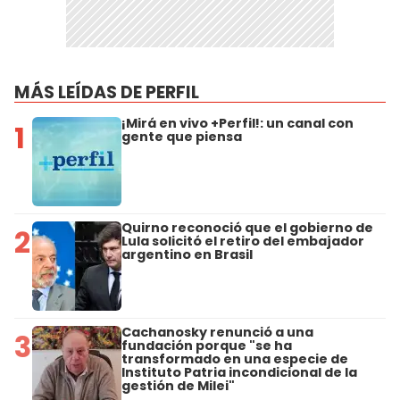
MÁS LEÍDAS DE PERFIL
¡Mirá en vivo +Perfil!: un canal con
1
gente que piensa
Quirno reconoció que el gobierno de
2
Lula solicitó el retiro del embajador
argentino en Brasil
Cachanosky renunció a una
3
fundación porque "se ha
transformado en una especie de
Instituto Patria incondicional de la
gestión de Milei"