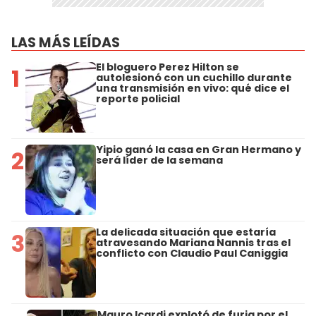
LAS MÁS LEÍDAS
El bloguero Perez Hilton se
1
autolesionó con un cuchillo durante
una transmisión en vivo: qué dice el
reporte policial
Yipio ganó la casa en Gran Hermano y
2
será líder de la semana
La delicada situación que estaría
3
atravesando Mariana Nannis tras el
conflicto con Claudio Paul Caniggia
Mauro Icardi explotó de furia por el