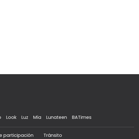
o
Look
Luz
Mía
Lunateen
BATimes
e participación
Tránsito