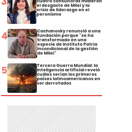
3
cuatro consultoras midieron
el desgaste de Milei y la
crisis de liderazgo en el
peronismo
Cachanosky renunció a una
4
fundación porque "se ha
transformado en una
especie de Instituto Patria
incondicional de la gestión
de Milei"
Tercera Guerra Mundial: la
5
inteligencia artificial reveló
cuáles serían los primeros
países latinoamericanos en
ser derrotados