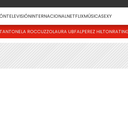
ÓN
TELEVISIÓN
INTERNACIONAL
NETFLIX
MÚSICA
SEXY
T
ANTONELA ROCCUZZO
LAURA UBFAL
PEREZ HILTON
RATIN