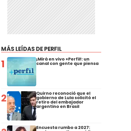
MÁS LEÍDAS DE PERFIL
¡Mirá en vivo +Perfil!: un
1
canal con gente que piensa
Quirno reconoció que el
2
gobierno de Lula solicitó el
retiro del embajador
argentino en Brasil
Encuesta rumbo a 2027: