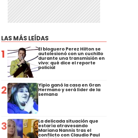
LAS MÁS LEÍDAS
El bloguero Perez Hilton se
1
autolesionó con un cuchillo
durante una transmisión en
vivo: qué dice el reporte
policial
Yipio ganó la casa en Gran
2
Hermano y será líder de la
semana
La delicada situación que
3
estaría atravesando
Mariana Nannis tras el
conflicto con Claudio Paul