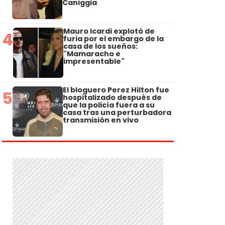
Caniggia
Mauro Icardi explotó de
4
furia por el embargo de la
casa de los sueños:
"Mamaracho e
impresentable"
El bloguero Perez Hilton fue
5
hospitalizado después de
que la policía fuera a su
casa tras una perturbadora
transmisión en vivo