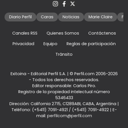
Diario Perfil
Caras
Noticias
Marie Claire
Fo
Canales RSS
Quienes Somos
Contáctenos
Privacidad
Equipo
Reglas de participación
Tránsito
Exitoina - Editorial Perfil S.A.
| © Perfil.com 2006-2026
- Todos los derechos reservados.
Editor responsable: Carlos Piro.
Registro de la propiedad intelectual número
5346433
Dirección:
California 2715
,
C1289ABI
,
CABA, Argentina
|
Teléfono:
(+5411) 7091-4921
/
(+5411) 7091-4922
| E-
mail:
perfilcom@perfil.com