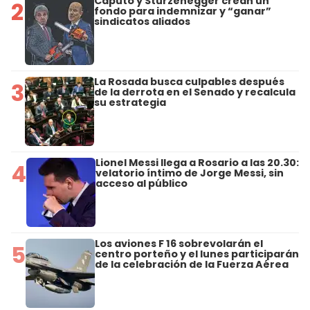
Caputo y Sturzenegger crean un
2
fondo para indemnizar y “ganar”
sindicatos aliados
La Rosada busca culpables después
3
de la derrota en el Senado y recalcula
su estrategia
Lionel Messi llega a Rosario a las 20.30:
4
velatorio íntimo de Jorge Messi, sin
acceso al público
Los aviones F 16 sobrevolarán el
5
centro porteño y el lunes participarán
de la celebración de la Fuerza Aérea