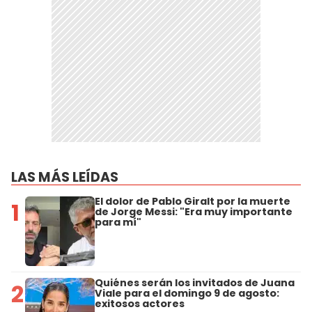
LAS MÁS LEÍDAS
El dolor de Pablo Giralt por la muerte
1
de Jorge Messi: "Era muy importante
para mí"
Quiénes serán los invitados de Juana
2
Viale para el domingo 9 de agosto:
exitosos actores