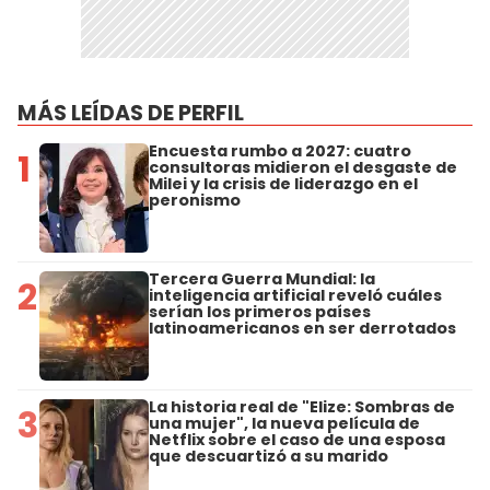
MÁS LEÍDAS DE PERFIL
Encuesta rumbo a 2027: cuatro
1
consultoras midieron el desgaste de
Milei y la crisis de liderazgo en el
peronismo
Tercera Guerra Mundial: la
2
inteligencia artificial reveló cuáles
serían los primeros países
latinoamericanos en ser derrotados
La historia real de "Elize: Sombras de
3
una mujer", la nueva película de
Netflix sobre el caso de una esposa
que descuartizó a su marido