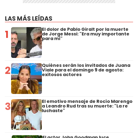
LAS MÁS LEÍDAS
El dolor de Pablo Giralt por la muerte
1
de Jorge Messi: "Era muy importante
para mí"
Quiénes serán los invitados de Juana
2
Viale para el domingo 9 de agosto:
exitosos actores
El emotivo mensaje de Rocío Marengo
3
a Leandro Rud tras su muerte: "La re
luchaste"
El actor John Goodman luce