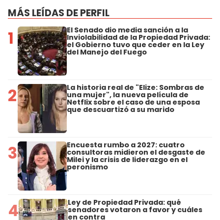
MÁS LEÍDAS DE PERFIL
El Senado dio media sanción a la
1
Inviolabilidad de la Propiedad Privada:
el Gobierno tuvo que ceder en la Ley
del Manejo del Fuego
La historia real de "Elize: Sombras de
2
una mujer", la nueva película de
Netflix sobre el caso de una esposa
que descuartizó a su marido
Encuesta rumbo a 2027: cuatro
3
consultoras midieron el desgaste de
Milei y la crisis de liderazgo en el
peronismo
Ley de Propiedad Privada: qué
4
senadores votaron a favor y cuáles
en contra