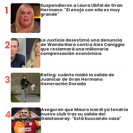
Suspendieron a Laura Ubfal de Gran
1
Hermano: "El enojo con ella es muy
grande"
La Justicia desestimó una denuncia
2
de Wanda Nara contra Alex Caniggia
que reclamará una millonaria
compensación económica
Rating: cuánto midió la salida de
3
Juanicar de Gran Hermano
Generación Dorada
Aseguran que Mauro Icardi ya tendría
4
nuevo club tras su salida del
Galatasaray: "Está buscando casa"