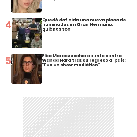
Quedó definida una nueva placa de
4
nominados en Gran Hermano:
quiénes son
Elba Marcovecchio apuntó contra
5
Wanda Nara tras su regreso al país:
"Fue un show mediático"