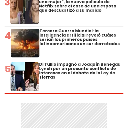
3
una mujer", la nueva película de
Netflix sobre el caso de una esposa
que descuartizó a su marido
Tercera Guerra Mundial: la
4
inteligencia artificial reveló cuáles
serían los primeros países
latinoamericanos en ser derrotados
Di Tullio impugnó a Joaquín Benegas
5
Lynch por un presunto conflicto de
intereses en el debate de la Ley de
Tierras