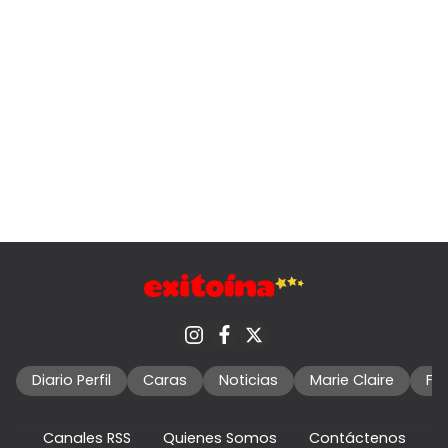
Diario Perfil
Caras
Noticias
Marie Claire
Fo
Canales RSS
Quienes Somos
Contáctenos