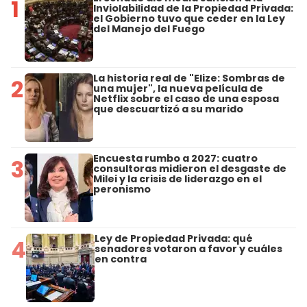
1
Inviolabilidad de la Propiedad Privada:
el Gobierno tuvo que ceder en la Ley
del Manejo del Fuego
La historia real de "Elize: Sombras de
2
una mujer", la nueva película de
Netflix sobre el caso de una esposa
que descuartizó a su marido
Encuesta rumbo a 2027: cuatro
3
consultoras midieron el desgaste de
Milei y la crisis de liderazgo en el
peronismo
Ley de Propiedad Privada: qué
4
senadores votaron a favor y cuáles
en contra