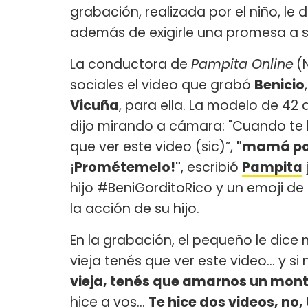
grabación, realizada por el niño, le
además de exigirle una promesa a 
La conductora de
Pampita Online
(
sociales el video que grabó
Benicio
Vicuña
, para ella. La modelo de 42
dijo mirando a cámara: "Cuando te 
que ver este video (sic)”,
"mamá po
¡
Prométemelo!"
, escribió
Pampita
hijo #BeniGorditoRico y un emoji de
la acción de su hijo.
En la grabación, el pequeño le dice
vieja tenés que ver este video… y si 
vieja, tenés que amarnos un mon
hice a vos…
Te hice dos videos, no