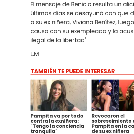
El mensaje de Benicio resulta un ali
últimos días se desayunó con que d
a su ex niñera, Viviana Benítez, lue
causa con su exempleada y la acuse
ilegal de la libertad".
L.M
TAMBIÉN TE PUEDE INTERESAR
Pampita va por todo
Revocaron el
contra la exniñera:
sobreseimiento 
"Tengo la conciencia
Pampita en la c
tranquila"
de su ex niñera