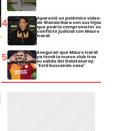
Apareció un polémico video
4
de Wanda Nara con sus hijas
que podría comprometer su
conflicto judicial con Mauro
Icardi
Aseguran que Mauro Icardi
5
ya tendría nuevo club tras
su salida del Galatasaray:
"Está buscando casa"