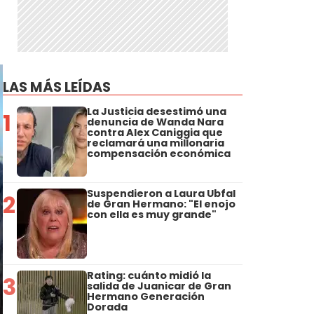
LAS MÁS LEÍDAS
La Justicia desestimó una
1
denuncia de Wanda Nara
contra Alex Caniggia que
reclamará una millonaria
compensación económica
Suspendieron a Laura Ubfal
2
de Gran Hermano: "El enojo
con ella es muy grande"
Rating: cuánto midió la
3
salida de Juanicar de Gran
Hermano Generación
Dorada