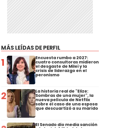
MÁS LEÍDAS DE PERFIL
Encuesta rumbo a 2027:
1
cuatro consultoras midieron
el desgaste de Milei y la
crisis de liderazgo en el
peronismo
La historia real de "Elize:
2
Sombras de una mujer", la
nueva película de Netflix
sobre el caso de una esposa
que descuartizó a su marido
El Senado dio media sanción