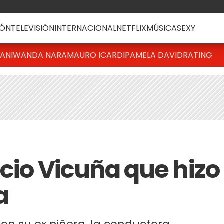
ÓN
TELEVISIÓN
INTERNACIONAL
NETFLIX
MÚSICA
SEXY
IANI
WANDA NARA
MAURO ICARDI
PAMELA DAVID
RATING
icio Vicuña que hizo
a