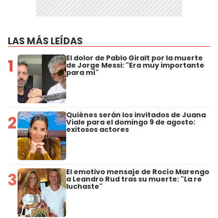
LAS MÁS LEÍDAS
El dolor de Pablo Giralt por la muerte
1
de Jorge Messi: "Era muy importante
para mí"
Quiénes serán los invitados de Juana
2
Viale para el domingo 9 de agosto:
exitosos actores
El emotivo mensaje de Rocío Marengo
3
a Leandro Rud tras su muerte: "La re
luchaste"