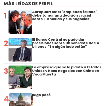
MÁS LEÍDAS DE PERFIL
Aeropuertos: el "empleado fallado"
1
debe tomar una decisión crucial
sobre Eurnekian y sus negocios
El Banco Central no pudo dar
2
precisiones sobre un sobrante de $4
billones: "En algún lado están"
La empresa que se le plantó a Estados
3
Unidos y hace negocios con China en
Vaca Muerta
Algo pasó
4