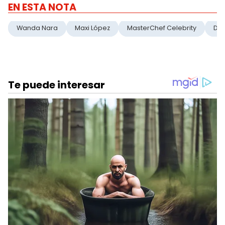
EN ESTA NOTA
Wanda Nara
Maxi López
MasterChef Celebrity
De