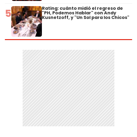
Rating: cuánto midió el regreso de
5
"PH, Podemos Hablar" con Andy
Kusnetzoff, y "Un Sol para los Chicos"