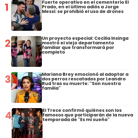
Fuerte operativo en el cementerio El
1
Prado, en el último adiós a Jorge
Messi: se prohibió el uso de drones
Un proyecto especial: Cecilia Insinga
2
mostró el viejo departamento
familiar que transformará por
completo
Mariana Brey emocionó al adoptar a
3
dos perros rescatados por Leandro
Rud tras su muerte: "Son nuestra
familia"
El Trece confirmó quiénes son los
4
famosos que participarán de la nueva
temporada de "Es mi sueño"