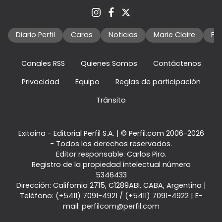
Diario Perfil
Caras
Noticias
Marie Claire
Fo
Canales RSS
Quienes Somos
Contáctenos
Privacidad
Equipo
Reglas de participación
Tránsito
Exitoina - Editorial Perfil S.A.
| © Perfil.com 2006-2026
- Todos los derechos reservados.
Editor responsable: Carlos Piro.
Registro de la propiedad intelectual número
5346433
Dirección:
California 2715
,
C1289ABI
,
CABA, Argentina
|
Teléfono:
(+5411) 7091-4921
/
(+5411) 7091-4922
| E-
mail:
perfilcom@perfil.com