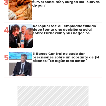
3
60% el consumo y surgen las "cuevas
de pan"
Aeropuertos: el "empleado fallado"
4
debe tomar una decisión crucial
sobre Eurnekian y sus negocios
El Banco Central no pudo dar
5
precisiones sobre un sobrante de $4
billones: "En algún lado están"