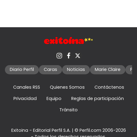
Diario Perfil
Caras
Noticias
Marie Claire
Fo
Canales RSS
Quienes Somos
Contáctenos
Privacidad
Equipo
Reglas de participación
Tránsito
Exitoina - Editorial Perfil S.A.
| © Perfil.com 2006-2026
- Todos los derechos reservados.